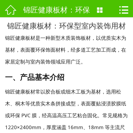



网站首页
锦匠健康板材：环保

关于我们
锦匠健康板材：环保型室内装饰用材
型室内装饰用材
锦匠健康板材是一种新型木质装饰板材，以优质实木为
产品中心
基材，表面覆环保饰面材料，经多道工艺加工而成，在
新闻资讯
家居定制与室内装饰领域应用广泛。
厂房设备
一、产品基本介绍
企业商标
锦匠健康板材常以胶合板或细木工板为基材，选用松
联系我们
木、桐木等优质实木条拼接成型，表面覆贴浸渍胶膜纸
或环保 PVC 膜，经高温高压工艺粘合固化。常见规格为
1220×2400mm，厚度涵盖 16mm、18mm 等主流尺