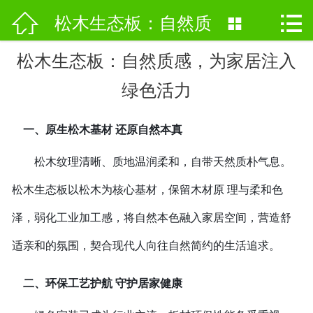



网站首页
松木生态板：自然质

关于我们
松木生态板：自然质感，为家居注入
感，为家居注入绿色
绿色活力
产品中心
活力
新闻资讯
一、原生松木基材 还原自然本真
松木纹理清晰、质地温润柔和，自带天然质朴气息。
厂房设备
松木生态板以松木为核心基材，保留木材原 理与柔和色
企业商标
泽，弱化工业加工感，将自然本色融入家居空间，营造舒
联系我们
适亲和的氛围，契合现代人向往自然简约的生活追求。
二、环保工艺护航 守护居家健康