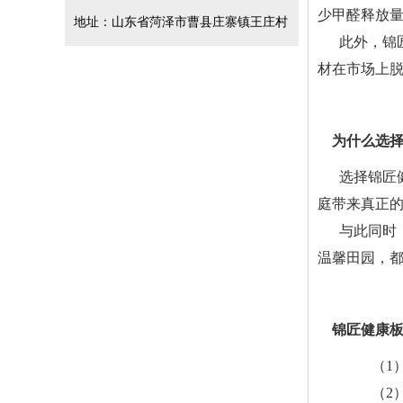
少甲醛释放
地址：山东省菏泽市曹县庄寨镇王庄村
此外，锦
材在市场上
为什么选
选择锦匠
庭带来真正
与此同时
温馨田园，
锦匠健康
（1
（2